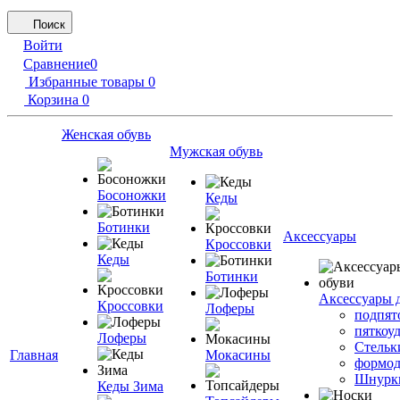
Поиск
Войти
Сравнение
0
Избранные товары
0
Корзина
0
Женская обувь
Мужская обувь
Босоножки
Кеды
Ботинки
Аксессуары
Кроссовки
Кеды
Ботинки
Аксессуары 
Кроссовки
Лоферы
подпят
пяткоу
Лоферы
Стельк
Главная
Мокасины
формод
Шнурк
Кеды Зима