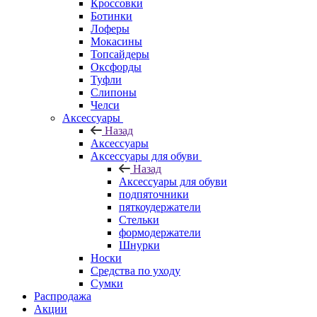
Кроссовки
Ботинки
Лоферы
Мокасины
Топсайдеры
Оксфорды
Туфли
Слипоны
Челси
Аксессуары
Назад
Аксессуары
Аксессуары для обуви
Назад
Аксессуары для обуви
подпяточники
пяткоудержатели
Стельки
формодержатели
Шнурки
Носки
Средства по уходу
Сумки
Распродажа
Акции