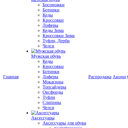
Босоножки
Ботинки
Кеды
Кроссовки
Лоферы
Кеды Зима
Кроссовки Зима
Туфли, Дерби
Челси
Мужская обувь
Кеды
Кроссовки
Ботинки
Главная
Лоферы
Распродажа
Акции
Мокасины
Топсайдеры
Оксфорды
Туфли
Слипоны
Челси
Аксессуары
Аксессуары для обуви