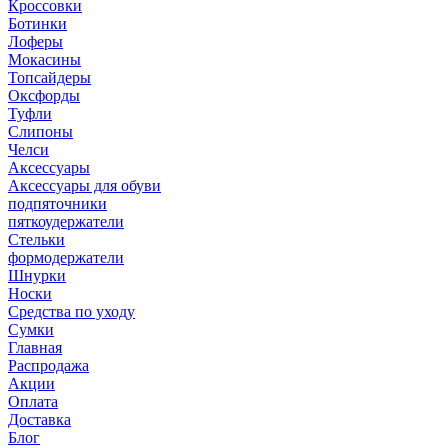
Кроссовки
Ботинки
Лоферы
Мокасины
Топсайдеры
Оксфорды
Туфли
Слипоны
Челси
Аксессуары
Аксессуары для обуви
подпяточники
пяткоудержатели
Стельки
формодержатели
Шнурки
Носки
Средства по уходу
Сумки
Главная
Распродажа
Акции
Оплата
Доставка
Блог