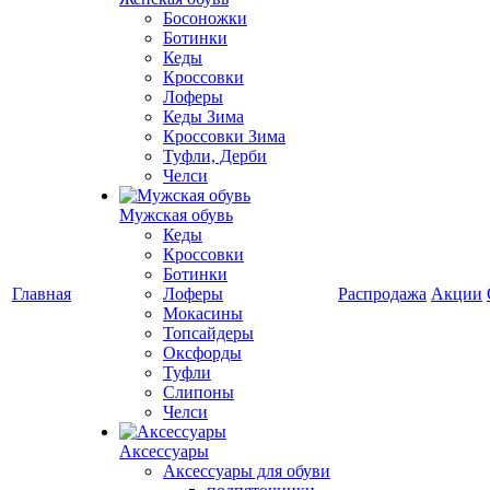
Босоножки
Ботинки
Кеды
Кроссовки
Лоферы
Кеды Зима
Кроссовки Зима
Туфли, Дерби
Челси
Мужская обувь
Кеды
Кроссовки
Ботинки
Главная
Лоферы
Распродажа
Акции
Мокасины
Топсайдеры
Оксфорды
Туфли
Слипоны
Челси
Аксессуары
Аксессуары для обуви