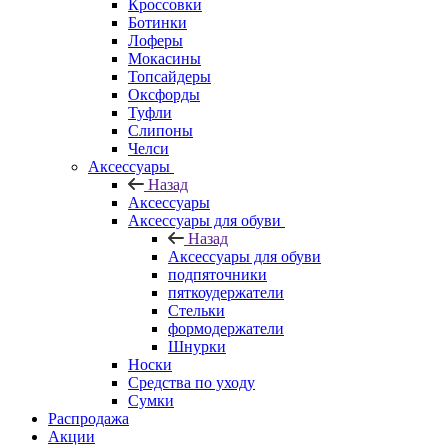
Кроссовки
Ботинки
Лоферы
Мокасины
Топсайдеры
Оксфорды
Туфли
Слипоны
Челси
Аксессуары
Назад
Аксессуары
Аксессуары для обуви
Назад
Аксессуары для обуви
подпяточники
пяткоудержатели
Стельки
формодержатели
Шнурки
Носки
Средства по уходу
Сумки
Распродажа
Акции