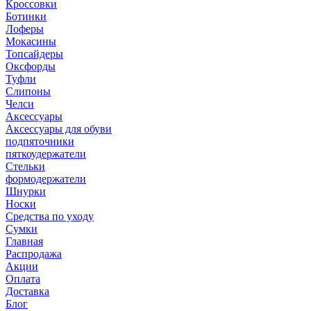
Кроссовки
Ботинки
Лоферы
Мокасины
Топсайдеры
Оксфорды
Туфли
Слипоны
Челси
Аксессуары
Аксессуары для обуви
подпяточники
пяткоудержатели
Стельки
формодержатели
Шнурки
Носки
Средства по уходу
Сумки
Главная
Распродажа
Акции
Оплата
Доставка
Блог