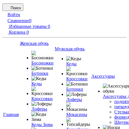
Поиск
Войти
Сравнение
0
Избранные товары
0
Корзина
0
Женская обувь
Мужская обувь
Босоножки
Кеды
Ботинки
Аксессуары
Кроссовки
Кеды
Ботинки
Аксессуары 
Кроссовки
Лоферы
подпят
пяткоу
Лоферы
Стельк
Главная
Мокасины
формод
Шнурк
Кеды Зима