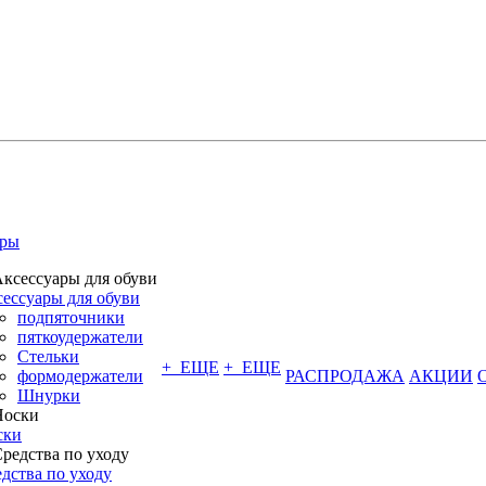
ары
ессуары для обуви
подпяточники
пяткоудержатели
Стельки
+ ЕЩЕ
+ ЕЩЕ
формодержатели
РАСПРОДАЖА
АКЦИИ
Шнурки
ски
дства по уходу