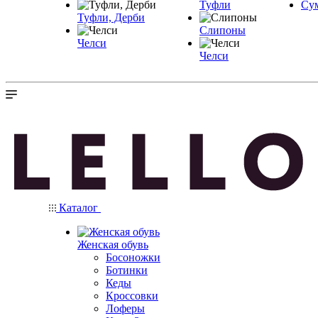
Туфли
Су
Туфли, Дерби
Слипоны
Челси
Челси
Каталог
Женская обувь
Босоножки
Ботинки
Кеды
Кроссовки
Лоферы