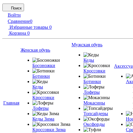
Поиск
Войти
Сравнение
0
Избранные товары
0
Корзина
0
Мужская обувь
Женская обувь
Кеды
Босоножки
Аксессу
Кроссовки
Ботинки
Ботинки
Акс
Кеды
Лоферы
Кроссовки
Главная
Мокасины
Лоферы
Топсайдеры
Кеды Зима
Но
Оксфорды
Кроссовки Зима
Сре