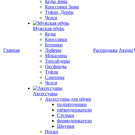
Кеды Зима
Кроссовки Зима
Туфли, Дерби
Челси
Мужская обувь
Кеды
Кроссовки
Ботинки
Главная
Лоферы
Распродажа
Акции
Мокасины
Топсайдеры
Оксфорды
Туфли
Слипоны
Челси
Аксессуары
Аксессуары для обуви
подпяточники
пяткоудержатели
Стельки
формодержатели
Шнурки
Носки