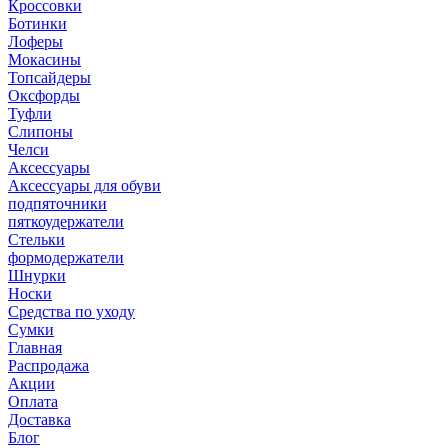
Кроссовки
Ботинки
Лоферы
Мокасины
Топсайдеры
Оксфорды
Туфли
Слипоны
Челси
Аксессуары
Аксессуары для обуви
подпяточники
пяткоудержатели
Стельки
формодержатели
Шнурки
Носки
Средства по уходу
Сумки
Главная
Распродажа
Акции
Оплата
Доставка
Блог