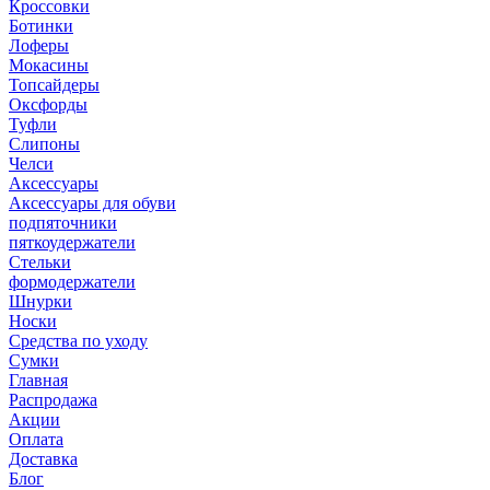
Кроссовки
Ботинки
Лоферы
Мокасины
Топсайдеры
Оксфорды
Туфли
Слипоны
Челси
Аксессуары
Аксессуары для обуви
подпяточники
пяткоудержатели
Стельки
формодержатели
Шнурки
Носки
Средства по уходу
Сумки
Главная
Распродажа
Акции
Оплата
Доставка
Блог