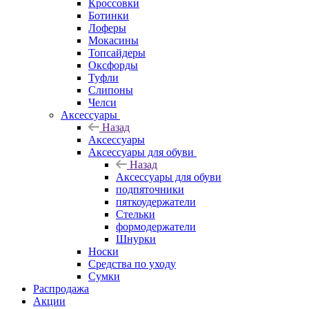
Кроссовки
Ботинки
Лоферы
Мокасины
Топсайдеры
Оксфорды
Туфли
Слипоны
Челси
Аксессуары
Назад
Аксессуары
Аксессуары для обуви
Назад
Аксессуары для обуви
подпяточники
пяткоудержатели
Стельки
формодержатели
Шнурки
Носки
Средства по уходу
Сумки
Распродажа
Акции