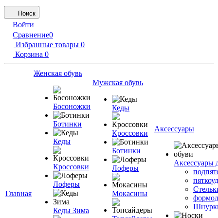
Поиск
Войти
Сравнение
0
Избранные товары
0
Корзина
0
Женская обувь
Мужская обувь
Босоножки
Кеды
Ботинки
Аксессуары
Кроссовки
Кеды
Ботинки
Аксессуары 
Кроссовки
Лоферы
подпят
пяткоу
Лоферы
Стельк
Главная
Мокасины
формод
Шнурк
Кеды Зима