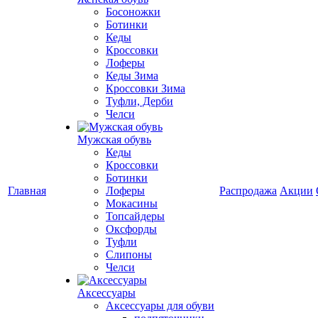
Босоножки
Ботинки
Кеды
Кроссовки
Лоферы
Кеды Зима
Кроссовки Зима
Туфли, Дерби
Челси
Мужская обувь
Кеды
Кроссовки
Ботинки
Главная
Лоферы
Распродажа
Акции
Мокасины
Топсайдеры
Оксфорды
Туфли
Слипоны
Челси
Аксессуары
Аксессуары для обуви