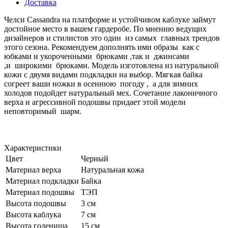
Доставка
Челси Cassandra на платформе и устойчивом каблуке займут
достойное место в вашем гардеробе. По мнению ведущих
дизайнеров и стилистов это один из самых главных трендов
этого сезона. Рекомендуем дополнять ими образы как с
юбками и укороченными брюками ,так и джинсами
,и широкими брюками. Модель изготовлена из натуральной
кожи с двумя видами подкладки на выбор. Мягкая байка
согреет ваши ножки в осеннюю погоду , а для зимних
холодов подойдет натуральный мех. Сочетание лаконичного
верха и агрессивной подошвы придает этой модели
неповторимый шарм.
Характеристики
Цвет
Черный
Материал верха
Натуральная кожа
Материал подкладки
Байка
Материал подошвы
ТЭП
Высота подошвы
3 см
Высота каблука
7 см
Высота голенища
15 см