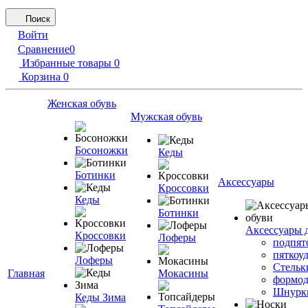
Поиск
Войти
Сравнение
0
Избранные товары
0
Корзина
0
Женская обувь
Мужская обувь
Босоножки
Кеды
Ботинки
Аксессуары
Кроссовки
Кеды
Ботинки
Аксессуары 
Кроссовки
Лоферы
подпят
пяткоу
Лоферы
Стельк
Главная
Мокасины
формод
Шнурк
Кеды Зима