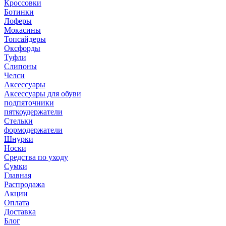
Кроссовки
Ботинки
Лоферы
Мокасины
Топсайдеры
Оксфорды
Туфли
Слипоны
Челси
Аксессуары
Аксессуары для обуви
подпяточники
пяткоудержатели
Стельки
формодержатели
Шнурки
Носки
Средства по уходу
Сумки
Главная
Распродажа
Акции
Оплата
Доставка
Блог