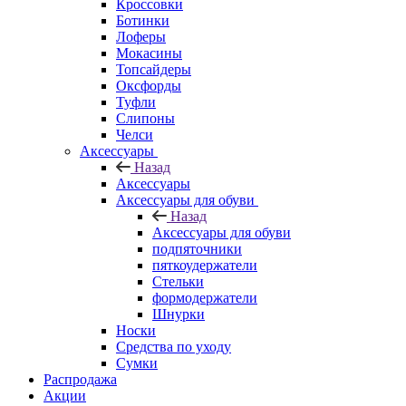
Кроссовки
Ботинки
Лоферы
Мокасины
Топсайдеры
Оксфорды
Туфли
Слипоны
Челси
Аксессуары
Назад
Аксессуары
Аксессуары для обуви
Назад
Аксессуары для обуви
подпяточники
пяткоудержатели
Стельки
формодержатели
Шнурки
Носки
Средства по уходу
Сумки
Распродажа
Акции