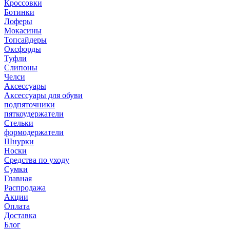
Кроссовки
Ботинки
Лоферы
Мокасины
Топсайдеры
Оксфорды
Туфли
Слипоны
Челси
Аксессуары
Аксессуары для обуви
подпяточники
пяткоудержатели
Стельки
формодержатели
Шнурки
Носки
Средства по уходу
Сумки
Главная
Распродажа
Акции
Оплата
Доставка
Блог