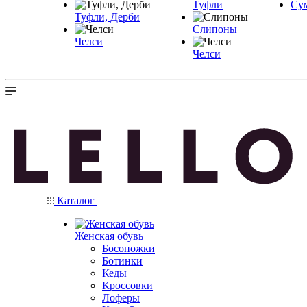
Туфли
Су
Туфли, Дерби
Слипоны
Челси
Челси
Каталог
Женская обувь
Босоножки
Ботинки
Кеды
Кроссовки
Лоферы