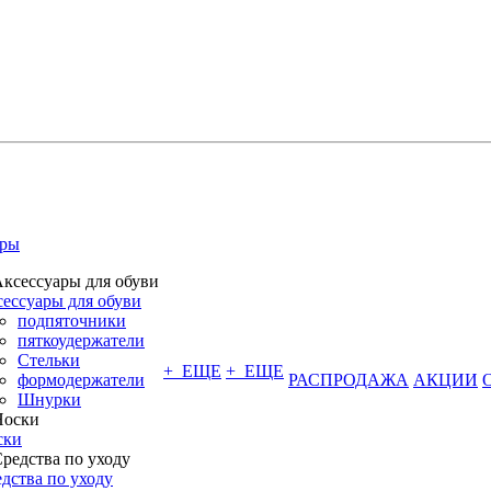
ары
ессуары для обуви
подпяточники
пяткоудержатели
Стельки
+ ЕЩЕ
+ ЕЩЕ
формодержатели
РАСПРОДАЖА
АКЦИИ
Шнурки
ски
дства по уходу