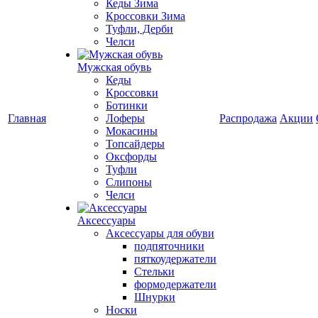
Кеды Зима
Кроссовки Зима
Туфли, Дерби
Челси
Мужская обувь
Кеды
Кроссовки
Ботинки
Главная
Лоферы
Распродажа
Акции
Мокасины
Топсайдеры
Оксфорды
Туфли
Слипоны
Челси
Аксессуары
Аксессуары для обуви
подпяточники
пяткоудержатели
Стельки
формодержатели
Шнурки
Носки