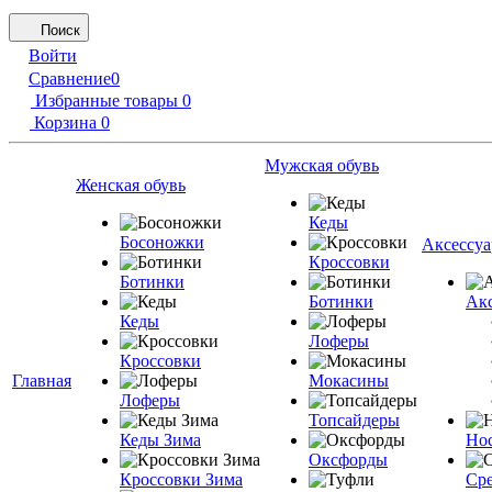
Поиск
Войти
Сравнение
0
Избранные товары
0
Корзина
0
Мужская обувь
Женская обувь
Кеды
Босоножки
Аксессу
Кроссовки
Ботинки
Ботинки
Акс
Кеды
Лоферы
Кроссовки
Главная
Мокасины
Лоферы
Топсайдеры
Кеды Зима
Но
Оксфорды
Кроссовки Зима
Сре