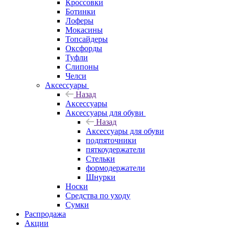
Кроссовки
Ботинки
Лоферы
Мокасины
Топсайдеры
Оксфорды
Туфли
Слипоны
Челси
Аксессуары
Назад
Аксессуары
Аксессуары для обуви
Назад
Аксессуары для обуви
подпяточники
пяткоудержатели
Стельки
формодержатели
Шнурки
Носки
Средства по уходу
Сумки
Распродажа
Акции