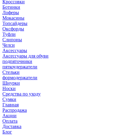
Кроссовки
Ботинки
Лоферы
Мокасины
Топсайдеры
Оксфорды
Туфли
Слипоны
Челси
Аксессуары
Аксессуары для обуви
подпяточники
пяткоудержатели
Стельки
формодержатели
Шнурки
Носки
Средства по уходу
Сумки
Главная
Распродажа
Акции
Оплата
Доставка
Блог