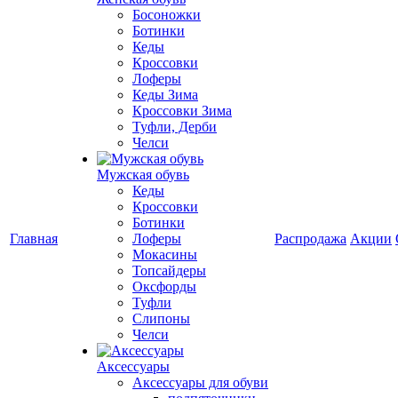
Босоножки
Ботинки
Кеды
Кроссовки
Лоферы
Кеды Зима
Кроссовки Зима
Туфли, Дерби
Челси
Мужская обувь
Кеды
Кроссовки
Ботинки
Главная
Лоферы
Распродажа
Акции
Мокасины
Топсайдеры
Оксфорды
Туфли
Слипоны
Челси
Аксессуары
Аксессуары для обуви