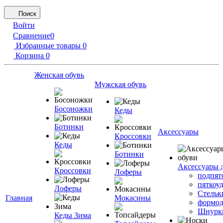
Поиск
Войти
Сравнение
0
Избранные товары
0
Корзина
0
Женская обувь
Мужская обувь
Босоножки
Кеды
Ботинки
Аксессуары
Кроссовки
Кеды
Ботинки
Аксессуары 
Кроссовки
Лоферы
подпят
пяткоу
Лоферы
Стельк
Главная
Мокасины
формод
Шнурк
Кеды Зима