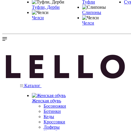
Туфли
Су
Туфли, Дерби
Слипоны
Челси
Челси
Каталог
Женская обувь
Босоножки
Ботинки
Кеды
Кроссовки
Лоферы