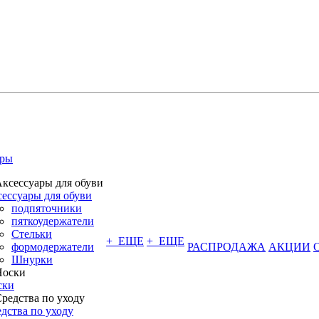
ары
ессуары для обуви
подпяточники
пяткоудержатели
Стельки
+ ЕЩЕ
+ ЕЩЕ
формодержатели
РАСПРОДАЖА
АКЦИИ
Шнурки
ски
дства по уходу