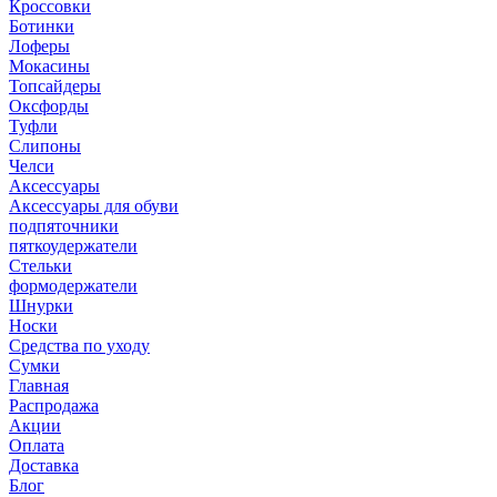
Кроссовки
Ботинки
Лоферы
Мокасины
Топсайдеры
Оксфорды
Туфли
Слипоны
Челси
Аксессуары
Аксессуары для обуви
подпяточники
пяткоудержатели
Стельки
формодержатели
Шнурки
Носки
Средства по уходу
Сумки
Главная
Распродажа
Акции
Оплата
Доставка
Блог