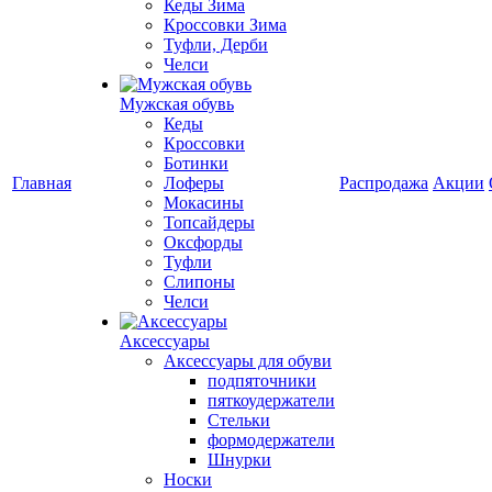
Кеды Зима
Кроссовки Зима
Туфли, Дерби
Челси
Мужская обувь
Кеды
Кроссовки
Ботинки
Главная
Лоферы
Распродажа
Акции
Мокасины
Топсайдеры
Оксфорды
Туфли
Слипоны
Челси
Аксессуары
Аксессуары для обуви
подпяточники
пяткоудержатели
Стельки
формодержатели
Шнурки
Носки