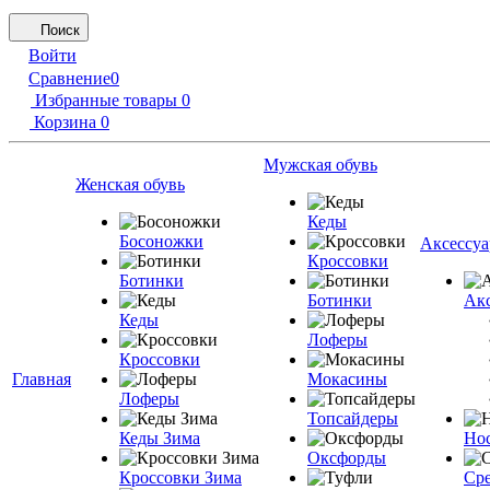
Поиск
Войти
Сравнение
0
Избранные товары
0
Корзина
0
Мужская обувь
Женская обувь
Кеды
Босоножки
Аксессу
Кроссовки
Ботинки
Ботинки
Акс
Кеды
Лоферы
Кроссовки
Главная
Мокасины
Лоферы
Топсайдеры
Кеды Зима
Но
Оксфорды
Кроссовки Зима
Сре