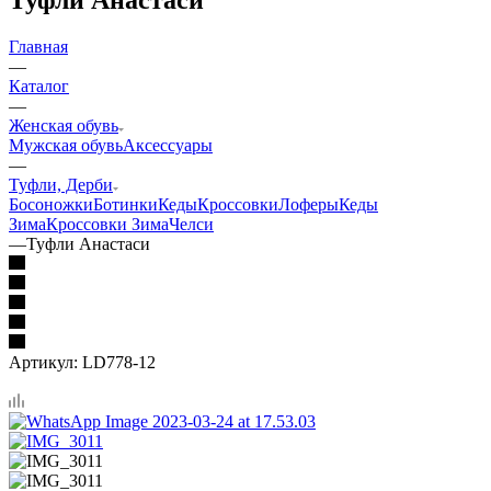
Главная
—
Каталог
—
Женская обувь
Мужская обувь
Аксессуары
—
Туфли, Дерби
Босоножки
Ботинки
Кеды
Кроссовки
Лоферы
Кеды
Зима
Кроссовки Зима
Челси
—
Туфли Анастаси
Артикул:
LD778-12