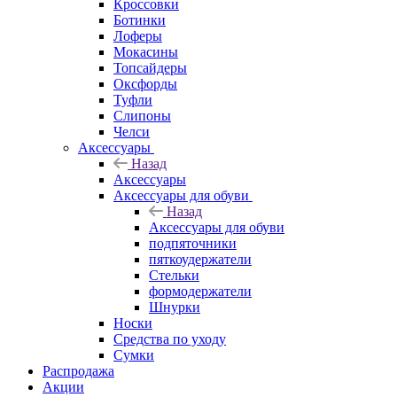
Кроссовки
Ботинки
Лоферы
Мокасины
Топсайдеры
Оксфорды
Туфли
Слипоны
Челси
Аксессуары
Назад
Аксессуары
Аксессуары для обуви
Назад
Аксессуары для обуви
подпяточники
пяткоудержатели
Стельки
формодержатели
Шнурки
Носки
Средства по уходу
Сумки
Распродажа
Акции