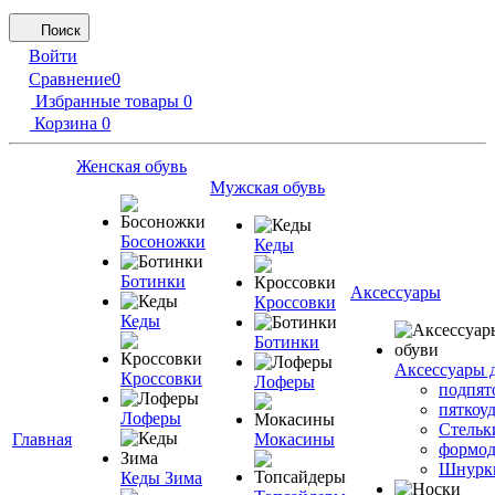
Поиск
Войти
Сравнение
0
Избранные товары
0
Корзина
0
Женская обувь
Мужская обувь
Босоножки
Кеды
Ботинки
Аксессуары
Кроссовки
Кеды
Ботинки
Аксессуары 
Кроссовки
Лоферы
подпят
пяткоу
Лоферы
Стельк
Главная
Мокасины
формод
Шнурк
Кеды Зима