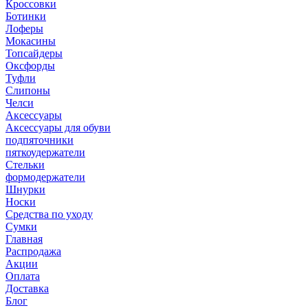
Кроссовки
Ботинки
Лоферы
Мокасины
Топсайдеры
Оксфорды
Туфли
Слипоны
Челси
Аксессуары
Аксессуары для обуви
подпяточники
пяткоудержатели
Стельки
формодержатели
Шнурки
Носки
Средства по уходу
Сумки
Главная
Распродажа
Акции
Оплата
Доставка
Блог