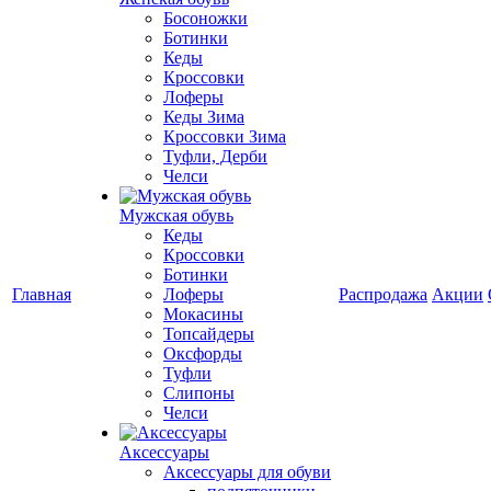
Босоножки
Ботинки
Кеды
Кроссовки
Лоферы
Кеды Зима
Кроссовки Зима
Туфли, Дерби
Челси
Мужская обувь
Кеды
Кроссовки
Ботинки
Главная
Лоферы
Распродажа
Акции
Мокасины
Топсайдеры
Оксфорды
Туфли
Слипоны
Челси
Аксессуары
Аксессуары для обуви