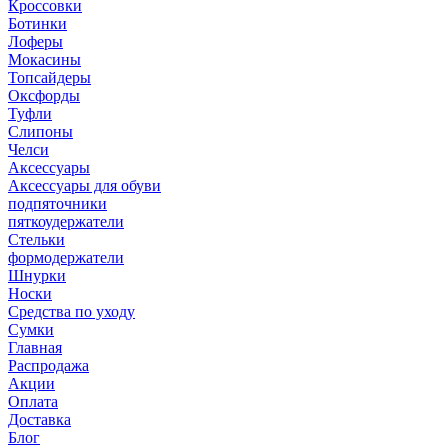
Кроссовки
Ботинки
Лоферы
Мокасины
Топсайдеры
Оксфорды
Туфли
Слипоны
Челси
Аксессуары
Аксессуары для обуви
подпяточники
пяткоудержатели
Стельки
формодержатели
Шнурки
Носки
Средства по уходу
Сумки
Главная
Распродажа
Акции
Оплата
Доставка
Блог