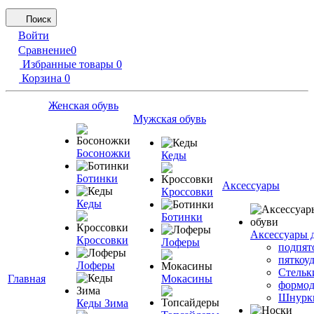
Поиск
Войти
Сравнение
0
Избранные товары
0
Корзина
0
Женская обувь
Мужская обувь
Босоножки
Кеды
Ботинки
Аксессуары
Кроссовки
Кеды
Ботинки
Аксессуары 
Кроссовки
Лоферы
подпят
пяткоу
Лоферы
Стельк
Главная
Мокасины
формод
Шнурк
Кеды Зима