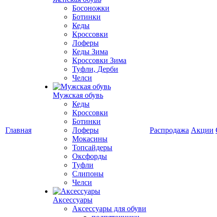
Босоножки
Ботинки
Кеды
Кроссовки
Лоферы
Кеды Зима
Кроссовки Зима
Туфли, Дерби
Челси
Мужская обувь
Кеды
Кроссовки
Ботинки
Главная
Лоферы
Распродажа
Акции
Мокасины
Топсайдеры
Оксфорды
Туфли
Слипоны
Челси
Аксессуары
Аксессуары для обуви