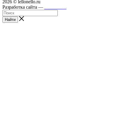
2026 © lellonello.ru
Разработка сайта —
WebFront
Найти