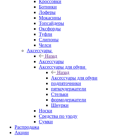
Кроссовки
Ботинки
Лоферы
Мокасины
Топсайдеры
Оксфорды
Туфли
Слипоны
Челси
Аксессуары
Назад
Аксессуары
Аксессуары для обуви
Назад
Аксессуары для обуви
подпяточники
пяткоудержатели
Стельки
формодержатели
Шнурки
Носки
Средства по уходу
Сумки
Распродажа
Акции