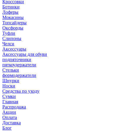
Кроссовки
Ботинки
Лоферы
Мокасины
Топсайдеры
Оксфорды
Туфли
Слипоны
Челси
Аксессуары
Аксессуары для обуви
подпяточники
пяткоудержатели
Стельки
формодержатели
Шнурки
Носки
Средства по уходу
Сумки
Главная
Распродажа
Акции
Оплата
Доставка
Блог