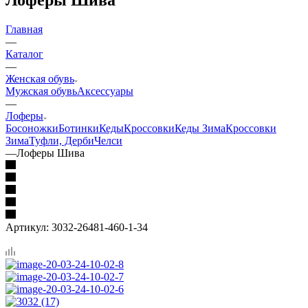
Главная
—
Каталог
—
Женская обувь
Мужская обувь
Аксессуары
—
Лоферы
Босоножки
Ботинки
Кеды
Кроссовки
Кеды Зима
Кроссовки
Зима
Туфли, Дерби
Челси
—
Лоферы Шива
Артикул:
3032-26481-460-1-34