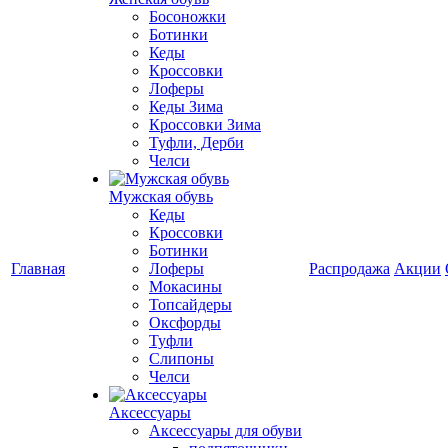
Босоножки
Ботинки
Кеды
Кроссовки
Лоферы
Кеды Зима
Кроссовки Зима
Туфли, Дерби
Челси
Мужская обувь
Кеды
Кроссовки
Ботинки
Главная
Лоферы
Распродажа
Акции
Мокасины
Топсайдеры
Оксфорды
Туфли
Слипоны
Челси
Аксессуары
Аксессуары для обуви