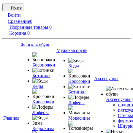
Поиск
Войти
Сравнение
0
Избранные товары
0
Корзина
0
Женская обувь
Мужская обувь
Босоножки
Кеды
Ботинки
Аксессуары
Кроссовки
Кеды
Ботинки
Аксессуары 
Кроссовки
Лоферы
подпят
пяткоу
Лоферы
Стельк
Главная
Мокасины
формод
Шнурк
Кеды Зима