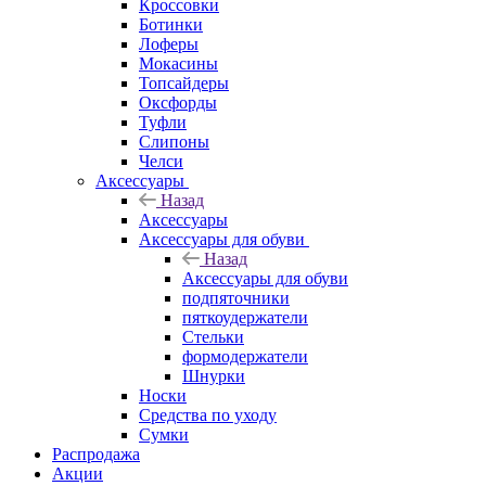
Кроссовки
Ботинки
Лоферы
Мокасины
Топсайдеры
Оксфорды
Туфли
Слипоны
Челси
Аксессуары
Назад
Аксессуары
Аксессуары для обуви
Назад
Аксессуары для обуви
подпяточники
пяткоудержатели
Стельки
формодержатели
Шнурки
Носки
Средства по уходу
Сумки
Распродажа
Акции