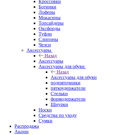
Кроссовки
Ботинки
Лоферы
Мокасины
Топсайдеры
Оксфорды
Туфли
Слипоны
Челси
Аксессуары
Назад
Аксессуары
Аксессуары для обуви
Назад
Аксессуары для обуви
подпяточники
пяткоудержатели
Стельки
формодержатели
Шнурки
Носки
Средства по уходу
Сумки
Распродажа
Акции