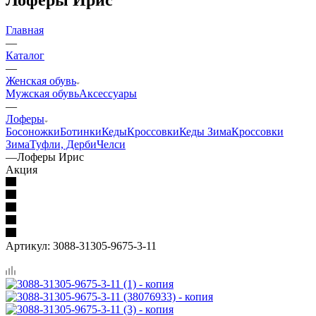
Главная
—
Каталог
—
Женская обувь
Мужская обувь
Аксессуары
—
Лоферы
Босоножки
Ботинки
Кеды
Кроссовки
Кеды Зима
Кроссовки
Зима
Туфли, Дерби
Челси
—
Лоферы Ирис
Акция
Артикул:
3088-31305-9675-3-11