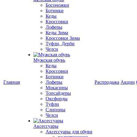
Босоножки
Ботинки
Кеды
Кроссовки
Лоферы
Кеды Зима
Кроссовки Зима
Туфли, Дерби
Челси
Мужская обувь
Кеды
Кроссовки
Ботинки
Главная
Лоферы
Распродажа
Акции
Мокасины
Топсайдеры
Оксфорды
Туфли
Слипоны
Челси
Аксессуары
Аксессуары для обуви