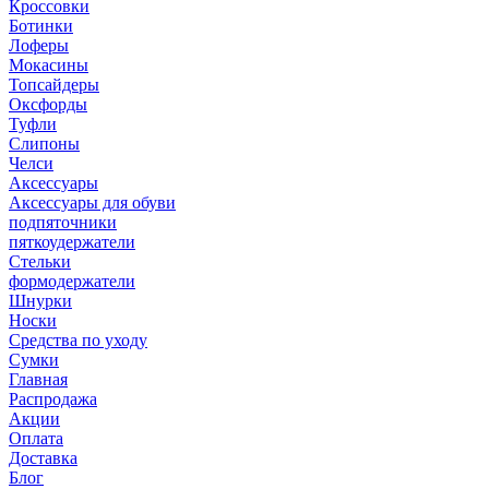
Кроссовки
Ботинки
Лоферы
Мокасины
Топсайдеры
Оксфорды
Туфли
Слипоны
Челси
Аксессуары
Аксессуары для обуви
подпяточники
пяткоудержатели
Стельки
формодержатели
Шнурки
Носки
Средства по уходу
Сумки
Главная
Распродажа
Акции
Оплата
Доставка
Блог