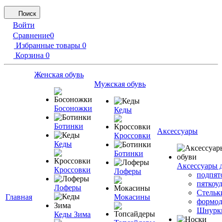
Поиск
Войти
Сравнение
0
Избранные товары
0
Корзина
0
Женская обувь
Мужская обувь
Босоножки
Кеды
Ботинки
Аксессуары
Кроссовки
Кеды
Ботинки
Аксессуары 
Кроссовки
Лоферы
подпят
пяткоу
Лоферы
Стельк
Главная
Мокасины
формод
Шнурк
Кеды Зима