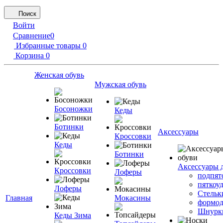
Поиск
Войти
Сравнение
0
Избранные товары
0
Корзина
0
Женская обувь
Мужская обувь
Босоножки
Кеды
Ботинки
Аксессуары
Кроссовки
Кеды
Ботинки
Аксессуары 
Кроссовки
Лоферы
подпят
пяткоу
Лоферы
Стельк
Главная
Мокасины
формод
Шнурк
Кеды Зима