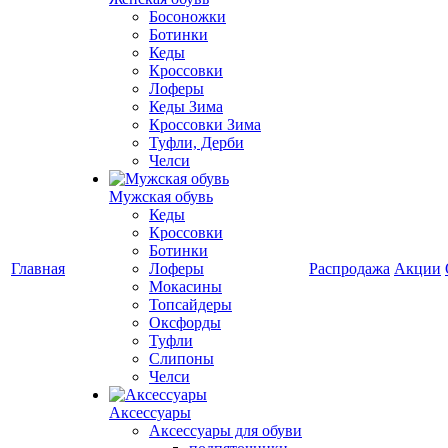
Босоножки
Ботинки
Кеды
Кроссовки
Лоферы
Кеды Зима
Кроссовки Зима
Туфли, Дерби
Челси
Мужская обувь
Кеды
Кроссовки
Ботинки
Главная
Лоферы
Распродажа
Акции
Мокасины
Топсайдеры
Оксфорды
Туфли
Слипоны
Челси
Аксессуары
Аксессуары для обуви