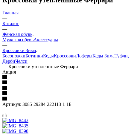
Главная
—
Каталог
—
Женская обувь
Мужская обувь
Аксессуары
—
Кроссовки Зима
Босоножки
Ботинки
Кеды
Кроссовки
Лоферы
Кеды Зима
Туфли,
Дерби
Челси
—
Кроссовки утепленнные Феррари
Акция
Артикул:
3085-29284-222113-1-1Б