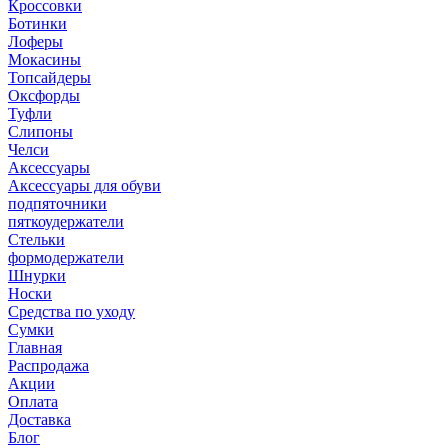
Кроссовки
Ботинки
Лоферы
Мокасины
Топсайдеры
Оксфорды
Туфли
Слипоны
Челси
Аксессуары
Аксессуары для обуви
подпяточники
пяткоудержатели
Стельки
формодержатели
Шнурки
Носки
Средства по уходу
Сумки
Главная
Распродажа
Акции
Оплата
Доставка
Блог