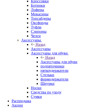
Кроссовки
Ботинки
Лоферы
Мокасины
Топсайдеры
Оксфорды
Туфли
Слипоны
Челси
Аксессуары
Назад
Аксессуары
Аксессуары для обуви
Назад
Аксессуары для обуви
подпяточники
пяткоудержатели
Стельки
формодержатели
Шнурки
Носки
Средства по уходу
Сумки
Распродажа
Акции