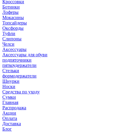
Кроссовки
Ботинки
Лоферы
Мокасины
Топсайдеры
Оксфорды
Туфли
Слипоны
Челси
Аксессуары
Аксессуары для обуви
подпяточники
пяткоудержатели
Стельки
формодержатели
Шнурки
Носки
Средства по уходу
Сумки
Главная
Распродажа
Акции
Оплата
Доставка
Блог