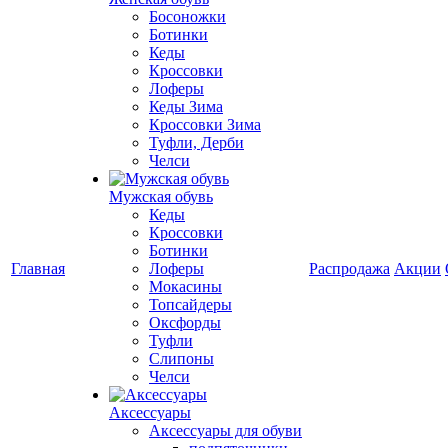
Босоножки
Ботинки
Кеды
Кроссовки
Лоферы
Кеды Зима
Кроссовки Зима
Туфли, Дерби
Челси
Мужская обувь
Кеды
Кроссовки
Ботинки
Главная
Лоферы
Распродажа
Акции
Мокасины
Топсайдеры
Оксфорды
Туфли
Слипоны
Челси
Аксессуары
Аксессуары для обуви