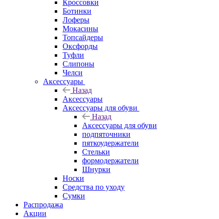
Кроссовки
Ботинки
Лоферы
Мокасины
Топсайдеры
Оксфорды
Туфли
Слипоны
Челси
Аксессуары
Назад
Аксессуары
Аксессуары для обуви
Назад
Аксессуары для обуви
подпяточники
пяткоудержатели
Стельки
формодержатели
Шнурки
Носки
Средства по уходу
Сумки
Распродажа
Акции