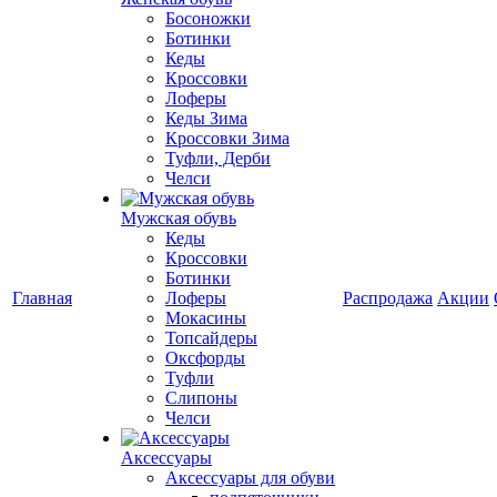
Босоножки
Ботинки
Кеды
Кроссовки
Лоферы
Кеды Зима
Кроссовки Зима
Туфли, Дерби
Челси
Мужская обувь
Кеды
Кроссовки
Ботинки
Главная
Лоферы
Распродажа
Акции
Мокасины
Топсайдеры
Оксфорды
Туфли
Слипоны
Челси
Аксессуары
Аксессуары для обуви