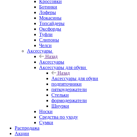
Кроссовки
Ботинки
Лоферы
Мокасины
Топсайдеры
Оксфорды
Туфли
Слипоны
Челси
Аксессуары
Назад
Аксессуары
Аксессуары для обуви
Назад
Аксессуары для обуви
подпяточники
пяткоудержатели
Стельки
формодержатели
Шнурки
Носки
Средства по уходу
Сумки
Распродажа
Акции