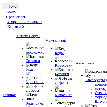
Поиск
Войти
Сравнение
0
Избранные товары
0
Корзина
0
Женская обувь
Мужская обувь
Босоножки
Кеды
Ботинки
Аксессуары
Кроссовки
Кеды
Ботинки
Аксессуары 
Кроссовки
Лоферы
подпят
пяткоу
Лоферы
Стельк
Главная
Мокасины
формод
Шнурк
Кеды Зима