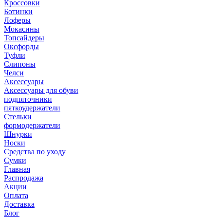
Кроссовки
Ботинки
Лоферы
Мокасины
Топсайдеры
Оксфорды
Туфли
Слипоны
Челси
Аксессуары
Аксессуары для обуви
подпяточники
пяткоудержатели
Стельки
формодержатели
Шнурки
Носки
Средства по уходу
Сумки
Главная
Распродажа
Акции
Оплата
Доставка
Блог