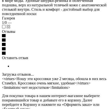
в мире моды. Удобные шнурки-резинка и облегченная
подошва, верх из натуральной телячьей кожи с анатомической
стелькой внутри. Стиль и комфорт - достойный выбор для
повседневной носки
Галерея
1/0
—
Отзывы
Оставить отзыв
Загрузка отзывов...
<virtues>Ношу эти кроссовки уже 2 месяца, обошла в них весь
Стамбул. Кроссовки очень мягкие, удобные</virtues>
<limitations>нет недостатков</limitations>
Для покупки товара в нашем интернет-магазине выберите
понравившийся товар и добавьте его в корзину. Далее
перейдите в Корзину и нажмите на «Оформить заказ» или
«Быстрый заказ».