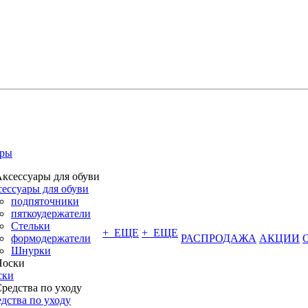
ары
ессуары для обуви
подпяточники
пяткоудержатели
Стельки
+ ЕЩЕ
+ ЕЩЕ
формодержатели
РАСПРОДАЖА
АКЦИИ
Шнурки
ски
дства по уходу