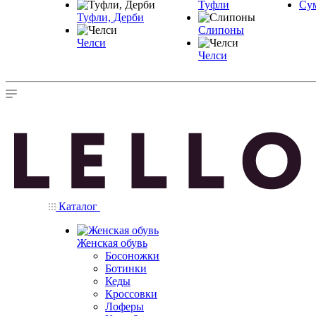
Туфли
Су
Туфли, Дерби
Слипоны
Челси
Челси
Каталог
Женская обувь
Босоножки
Ботинки
Кеды
Кроссовки
Лоферы