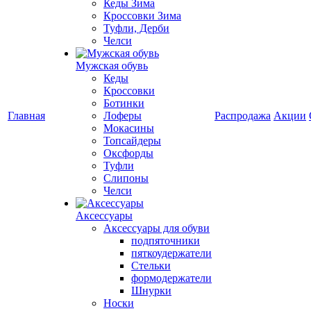
Кеды Зима
Кроссовки Зима
Туфли, Дерби
Челси
Мужская обувь
Кеды
Кроссовки
Ботинки
Главная
Лоферы
Распродажа
Акции
Мокасины
Топсайдеры
Оксфорды
Туфли
Слипоны
Челси
Аксессуары
Аксессуары для обуви
подпяточники
пяткоудержатели
Стельки
формодержатели
Шнурки
Носки