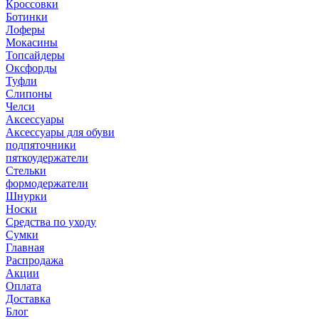
Кроссовки
Ботинки
Лоферы
Мокасины
Топсайдеры
Оксфорды
Туфли
Слипоны
Челси
Аксессуары
Аксессуары для обуви
подпяточники
пяткоудержатели
Стельки
формодержатели
Шнурки
Носки
Средства по уходу
Сумки
Главная
Распродажа
Акции
Оплата
Доставка
Блог