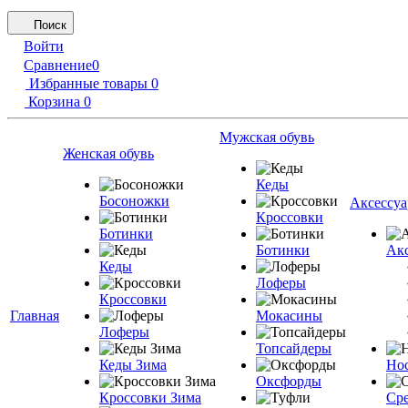
Поиск
Войти
Сравнение
0
Избранные товары
0
Корзина
0
Мужская обувь
Женская обувь
Кеды
Босоножки
Аксессу
Кроссовки
Ботинки
Ботинки
Акс
Кеды
Лоферы
Кроссовки
Главная
Мокасины
Лоферы
Топсайдеры
Кеды Зима
Но
Оксфорды
Кроссовки Зима
Сре