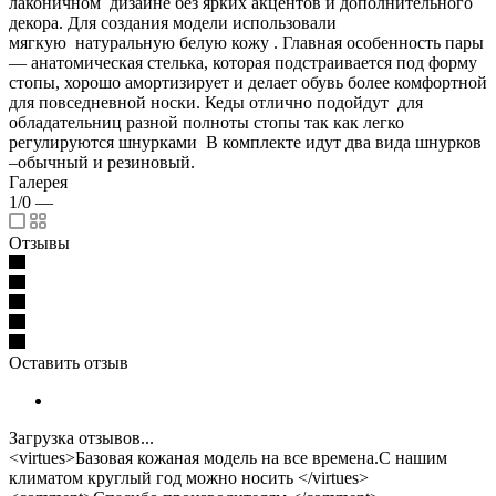
лаконичном дизайне без ярких акцентов и дополнительного
декора. Для создания модели использовали
мягкую натуральную белую кожу . Главная особенность пары
— анатомическая стелька, которая подстраивается под форму
стопы, хорошо амортизирует и делает обувь более комфортной
для повседневной носки. Кеды отлично подойдут для
обладательниц разной полноты стопы так как легко
регулируются шнурками В комплекте идут два вида шнурков
–обычный и резиновый.
Галерея
1/0
—
Отзывы
Оставить отзыв
Загрузка отзывов...
<virtues>Базовая кожаная модель на все времена.С нашим
климатом круглый год можно носить </virtues>