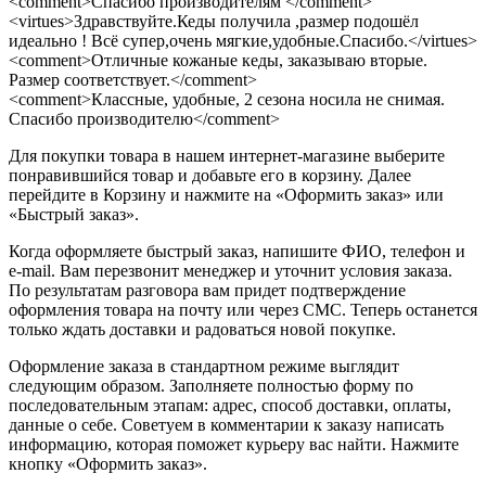
<comment>Спасибо производителям </comment>
<virtues>Здравствуйте.Кеды получила ,размер подошёл
идеально ! Всё супер,очень мягкие,удобные.Спасибо.</virtues>
<comment>Отличные кожаные кеды, заказываю вторые.
Размер соответствует.</comment>
<comment>Классные, удобные, 2 сезона носила не снимая.
Спасибо производителю</comment>
Для покупки товара в нашем интернет-магазине выберите
понравившийся товар и добавьте его в корзину. Далее
перейдите в Корзину и нажмите на «Оформить заказ» или
«Быстрый заказ».
Когда оформляете быстрый заказ, напишите ФИО, телефон и
e-mail. Вам перезвонит менеджер и уточнит условия заказа.
По результатам разговора вам придет подтверждение
оформления товара на почту или через СМС. Теперь останется
только ждать доставки и радоваться новой покупке.
Оформление заказа в стандартном режиме выглядит
следующим образом. Заполняете полностью форму по
последовательным этапам: адрес, способ доставки, оплаты,
данные о себе. Советуем в комментарии к заказу написать
информацию, которая поможет курьеру вас найти. Нажмите
кнопку «Оформить заказ».