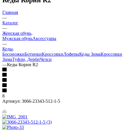
Главная
—
Каталог
—
Женская обувь
Мужская обувь
Аксессуары
—
Кеды
Босоножки
Ботинки
Кроссовки
Лоферы
Кеды Зима
Кроссовки
Зима
Туфли, Дерби
Челси
—
Кеды Корин R2
8
Артикул:
3066-23343-512-1-5