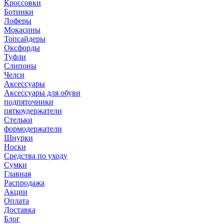
Кроссовки
Ботинки
Лоферы
Мокасины
Топсайдеры
Оксфорды
Туфли
Слипоны
Челси
Аксессуары
Аксессуары для обуви
подпяточники
пяткоудержатели
Стельки
формодержатели
Шнурки
Носки
Средства по уходу
Сумки
Главная
Распродажа
Акции
Оплата
Доставка
Блог