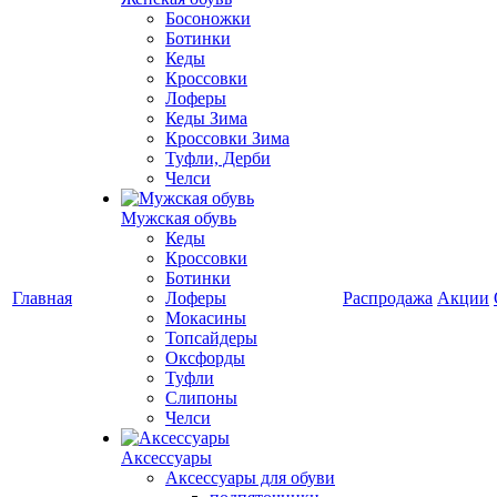
Босоножки
Ботинки
Кеды
Кроссовки
Лоферы
Кеды Зима
Кроссовки Зима
Туфли, Дерби
Челси
Мужская обувь
Кеды
Кроссовки
Ботинки
Главная
Лоферы
Распродажа
Акции
Мокасины
Топсайдеры
Оксфорды
Туфли
Слипоны
Челси
Аксессуары
Аксессуары для обуви