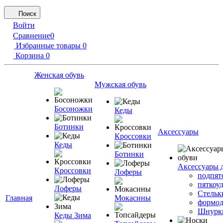
Поиск
Войти
Сравнение
0
Избранные товары
0
Корзина
0
Женская обувь
Мужская обувь
Босоножки
Кеды
Ботинки
Аксессуары
Кроссовки
Кеды
Ботинки
Аксессуары 
Кроссовки
Лоферы
подпят
пяткоу
Лоферы
Стельк
Главная
Мокасины
формод
Шнурк
Кеды Зима