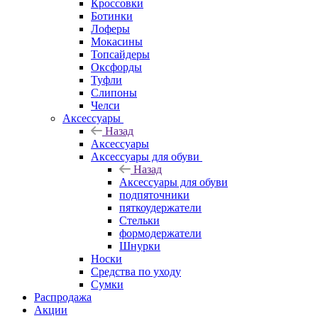
Кроссовки
Ботинки
Лоферы
Мокасины
Топсайдеры
Оксфорды
Туфли
Слипоны
Челси
Аксессуары
Назад
Аксессуары
Аксессуары для обуви
Назад
Аксессуары для обуви
подпяточники
пяткоудержатели
Стельки
формодержатели
Шнурки
Носки
Средства по уходу
Сумки
Распродажа
Акции