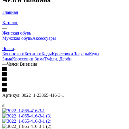
Главная
—
Каталог
—
Женская обувь
Мужская обувь
Аксессуары
—
Челси
Босоножки
Ботинки
Кеды
Кроссовки
Лоферы
Кеды
Зима
Кроссовки Зима
Туфли, Дерби
—
Челси Вивиана
Артикул:
3022_1-23865-416-3-1