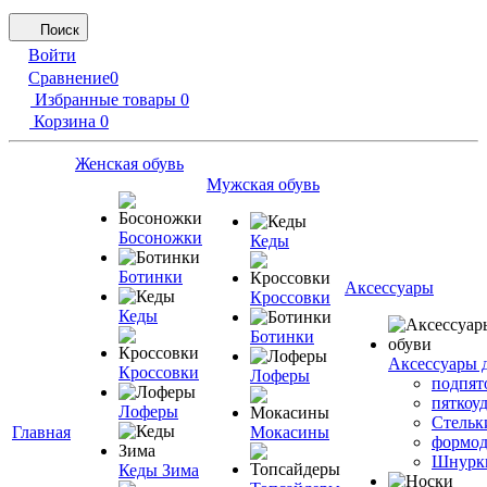
Поиск
Войти
Сравнение
0
Избранные товары
0
Корзина
0
Женская обувь
Мужская обувь
Босоножки
Кеды
Ботинки
Аксессуары
Кроссовки
Кеды
Ботинки
Аксессуары 
Кроссовки
Лоферы
подпят
пяткоу
Лоферы
Стельк
Главная
Мокасины
формод
Шнурк
Кеды Зима