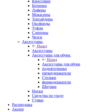
Кроссовки
Ботинки
Лоферы
Мокасины
Топсайдеры
Оксфорды
Туфли
Слипоны
Челси
Аксессуары
Назад
Аксессуары
Аксессуары для обуви
Назад
Аксессуары для обуви
подпяточники
пяткоудержатели
Стельки
формодержатели
Шнурки
Носки
Средства по уходу
Сумки
Распродажа
Акции