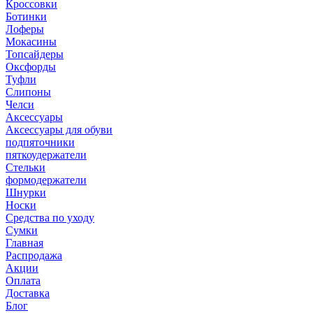
Кроссовки
Ботинки
Лоферы
Мокасины
Топсайдеры
Оксфорды
Туфли
Слипоны
Челси
Аксессуары
Аксессуары для обуви
подпяточники
пяткоудержатели
Стельки
формодержатели
Шнурки
Носки
Средства по уходу
Сумки
Главная
Распродажа
Акции
Оплата
Доставка
Блог