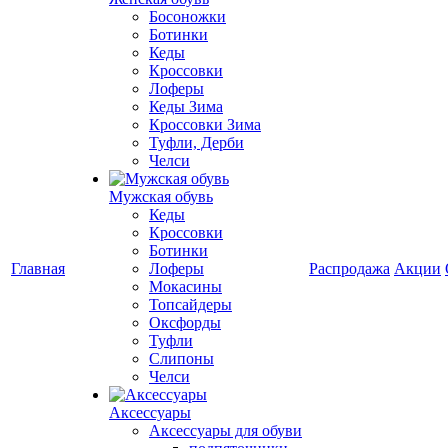
Босоножки
Ботинки
Кеды
Кроссовки
Лоферы
Кеды Зима
Кроссовки Зима
Туфли, Дерби
Челси
Мужская обувь
Кеды
Кроссовки
Ботинки
Главная
Лоферы
Распродажа
Акции
Мокасины
Топсайдеры
Оксфорды
Туфли
Слипоны
Челси
Аксессуары
Аксессуары для обуви