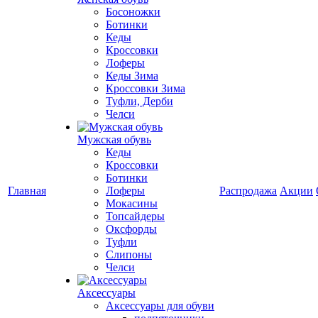
Босоножки
Ботинки
Кеды
Кроссовки
Лоферы
Кеды Зима
Кроссовки Зима
Туфли, Дерби
Челси
Мужская обувь
Кеды
Кроссовки
Ботинки
Главная
Лоферы
Распродажа
Акции
Мокасины
Топсайдеры
Оксфорды
Туфли
Слипоны
Челси
Аксессуары
Аксессуары для обуви