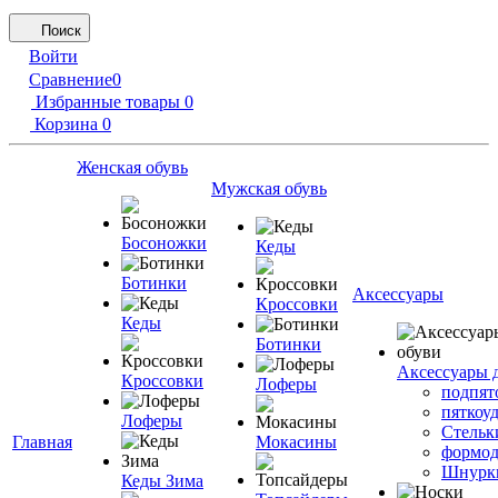
Поиск
Войти
Сравнение
0
Избранные товары
0
Корзина
0
Женская обувь
Мужская обувь
Босоножки
Кеды
Ботинки
Аксессуары
Кроссовки
Кеды
Ботинки
Аксессуары 
Кроссовки
Лоферы
подпят
пяткоу
Лоферы
Стельк
Главная
Мокасины
формод
Шнурк
Кеды Зима