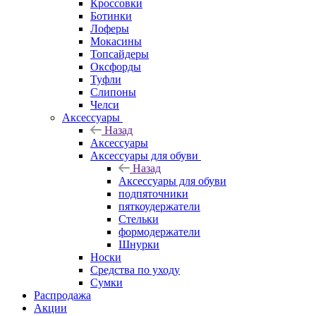
Кроссовки
Ботинки
Лоферы
Мокасины
Топсайдеры
Оксфорды
Туфли
Слипоны
Челси
Аксессуары
Назад
Аксессуары
Аксессуары для обуви
Назад
Аксессуары для обуви
подпяточники
пяткоудержатели
Стельки
формодержатели
Шнурки
Носки
Средства по уходу
Сумки
Распродажа
Акции