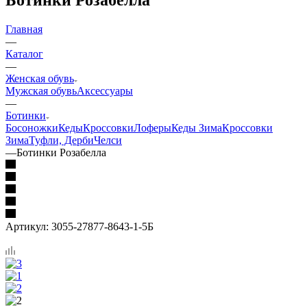
Главная
—
Каталог
—
Женская обувь
Мужская обувь
Аксессуары
—
Ботинки
Босоножки
Кеды
Кроссовки
Лоферы
Кеды Зима
Кроссовки
Зима
Туфли, Дерби
Челси
—
Ботинки Розабелла
Артикул:
3055-27877-8643-1-5Б