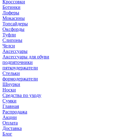
Кроссовки
Ботинки
Лоферы
Мокасины
Топсайдеры
Оксфорды
Туфли
Слипоны
Челси
Аксессуары
Аксессуары для обуви
подпяточники
пяткоудержатели
Стельки
формодержатели
Шнурки
Носки
Средства по уходу
Сумки
Главная
Распродажа
Акции
Оплата
Доставка
Блог