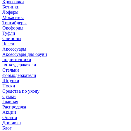
Кроссовки
Ботинки
Лоферы
Мокасины
Топсайдеры
Оксфорды
Туфли
Слипоны
Челси
Аксессуары
Аксессуары для обуви
подпяточники
пяткоудержатели
Стельки
формодержатели
Шнурки
Носки
Средства по уходу
Сумки
Главная
Распродажа
Акции
Оплата
Доставка
Блог