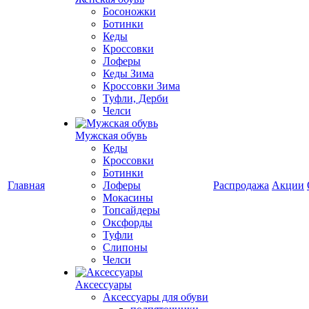
Босоножки
Ботинки
Кеды
Кроссовки
Лоферы
Кеды Зима
Кроссовки Зима
Туфли, Дерби
Челси
Мужская обувь
Кеды
Кроссовки
Ботинки
Главная
Лоферы
Распродажа
Акции
Мокасины
Топсайдеры
Оксфорды
Туфли
Слипоны
Челси
Аксессуары
Аксессуары для обуви