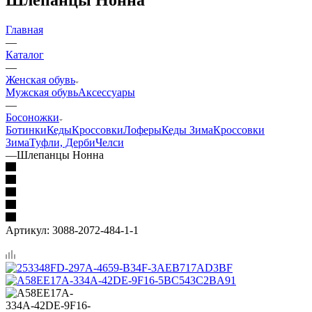
Главная
—
Каталог
—
Женская обувь
Мужская обувь
Аксессуары
—
Босоножки
Ботинки
Кеды
Кроссовки
Лоферы
Кеды Зима
Кроссовки
Зима
Туфли, Дерби
Челси
—
Шлепанцы Нонна
Артикул:
3088-2072-484-1-1