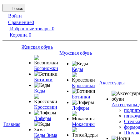
Поиск
Войти
Сравнение
0
Избранные товары
0
Корзина
0
Женская обувь
Мужская обувь
Босоножки
Кеды
Ботинки
Аксессуары
Кроссовки
Кеды
Ботинки
Аксессуары 
Кроссовки
Лоферы
подпят
пяткоу
Лоферы
Стельк
Главная
Мокасины
формод
Шнурк
Кеды Зима