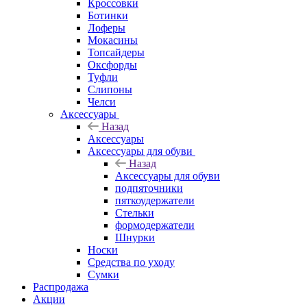
Кроссовки
Ботинки
Лоферы
Мокасины
Топсайдеры
Оксфорды
Туфли
Слипоны
Челси
Аксессуары
Назад
Аксессуары
Аксессуары для обуви
Назад
Аксессуары для обуви
подпяточники
пяткоудержатели
Стельки
формодержатели
Шнурки
Носки
Средства по уходу
Сумки
Распродажа
Акции