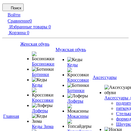
Поиск
Войти
Сравнение
0
Избранные товары
0
Корзина
0
Женская обувь
Мужская обувь
Босоножки
Кеды
Ботинки
Аксессуары
Кроссовки
Кеды
Ботинки
Аксессуары 
Кроссовки
Лоферы
подпят
пяткоу
Лоферы
Стельк
Главная
Мокасины
формод
Шнурк
Кеды Зима