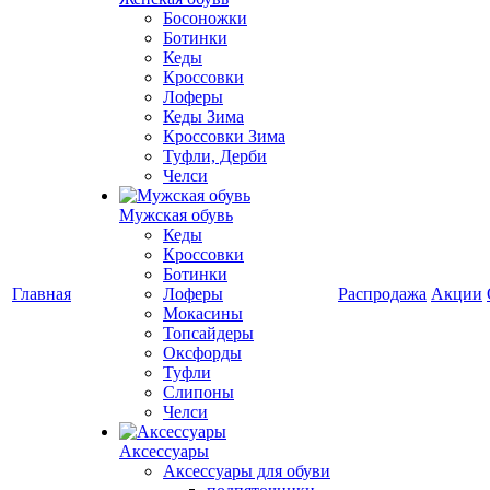
Босоножки
Ботинки
Кеды
Кроссовки
Лоферы
Кеды Зима
Кроссовки Зима
Туфли, Дерби
Челси
Мужская обувь
Кеды
Кроссовки
Ботинки
Главная
Лоферы
Распродажа
Акции
Мокасины
Топсайдеры
Оксфорды
Туфли
Слипоны
Челси
Аксессуары
Аксессуары для обуви