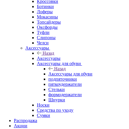
Кроссовки
Ботинки
Лоферы
Мокасины
Топсайдеры
Оксфорды
Туфли
Слипоны
Челси
Аксессуары
Назад
Аксессуары
Аксессуары для обуви
Назад
Аксессуары для обуви
подпяточники
пяткоудержатели
Стельки
формодержатели
Шнурки
Носки
Средства по уходу
Сумки
Распродажа
Акции