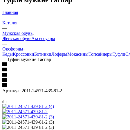
Главная
—
Каталог
—
Мужская обувь
Женская обувь
Аксессуары
—
Оксфорды
Кеды
Кроссовки
Ботинки
Лоферы
Мокасины
Топсайдеры
Туфли
С
—
Туфли мужкие Гаспар
Артикул:
2011-24571-439-81-2