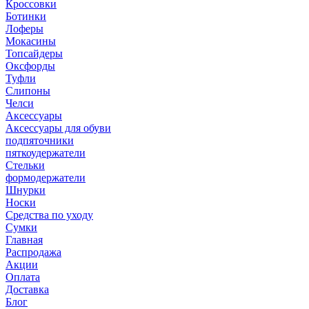
Кроссовки
Ботинки
Лоферы
Мокасины
Топсайдеры
Оксфорды
Туфли
Слипоны
Челси
Аксессуары
Аксессуары для обуви
подпяточники
пяткоудержатели
Стельки
формодержатели
Шнурки
Носки
Средства по уходу
Сумки
Главная
Распродажа
Акции
Оплата
Доставка
Блог