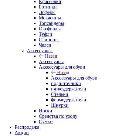
Кроссовки
Ботинки
Лоферы
Мокасины
Топсайдеры
Оксфорды
Туфли
Слипоны
Челси
Аксессуары
Назад
Аксессуары
Аксессуары для обуви
Назад
Аксессуары для обуви
подпяточники
пяткоудержатели
Стельки
формодержатели
Шнурки
Носки
Средства по уходу
Сумки
Распродажа
Акции