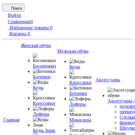
Поиск
Войти
Сравнение
0
Избранные товары
0
Корзина
0
Женская обувь
Мужская обувь
Босоножки
Кеды
Ботинки
Аксессуары
Кроссовки
Кеды
Ботинки
Аксессуары 
Кроссовки
Лоферы
подпят
пяткоу
Лоферы
Стельк
Главная
Мокасины
формод
Шнурк
Кеды Зима