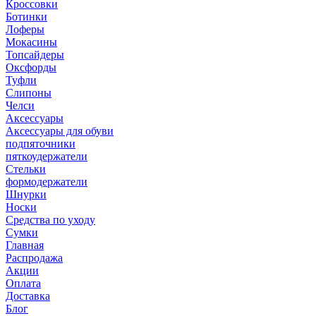
Кроссовки
Ботинки
Лоферы
Мокасины
Топсайдеры
Оксфорды
Туфли
Слипоны
Челси
Аксессуары
Аксессуары для обуви
подпяточники
пяткоудержатели
Стельки
формодержатели
Шнурки
Носки
Средства по уходу
Сумки
Главная
Распродажа
Акции
Оплата
Доставка
Блог