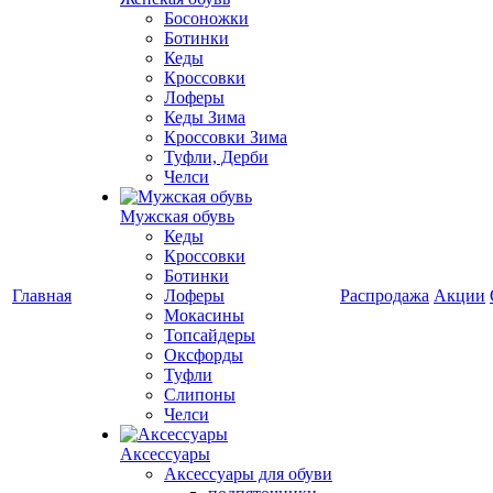
Босоножки
Ботинки
Кеды
Кроссовки
Лоферы
Кеды Зима
Кроссовки Зима
Туфли, Дерби
Челси
Мужская обувь
Кеды
Кроссовки
Ботинки
Главная
Лоферы
Распродажа
Акции
Мокасины
Топсайдеры
Оксфорды
Туфли
Слипоны
Челси
Аксессуары
Аксессуары для обуви