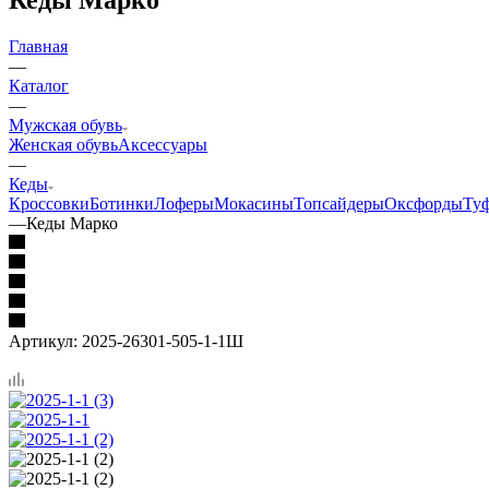
Главная
—
Каталог
—
Мужская обувь
Женская обувь
Аксессуары
—
Кеды
Кроссовки
Ботинки
Лоферы
Мокасины
Топсайдеры
Оксфорды
Ту
—
Кеды Марко
Артикул:
2025-26301-505-1-1Ш