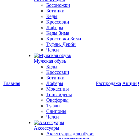
Босоножки
Ботинки
Кеды
Кроссовки
Лоферы
Кеды Зима
Кроссовки Зима
Туфли, Дерби
Челси
Мужская обувь
Кеды
Кроссовки
Ботинки
Главная
Лоферы
Распродажа
Акции
Мокасины
Топсайдеры
Оксфорды
Туфли
Слипоны
Челси
Аксессуары
Аксессуары для обуви