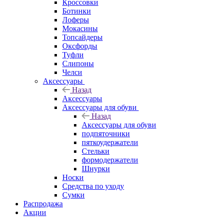
Кроссовки
Ботинки
Лоферы
Мокасины
Топсайдеры
Оксфорды
Туфли
Слипоны
Челси
Аксессуары
Назад
Аксессуары
Аксессуары для обуви
Назад
Аксессуары для обуви
подпяточники
пяткоудержатели
Стельки
формодержатели
Шнурки
Носки
Средства по уходу
Сумки
Распродажа
Акции