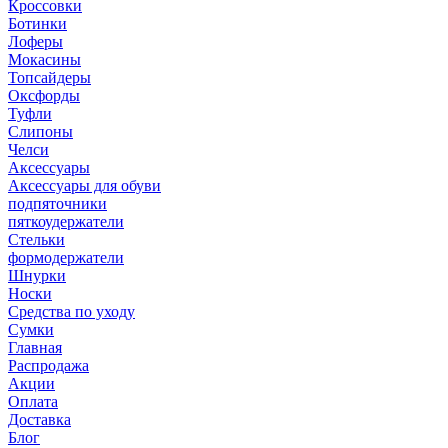
Кроссовки
Ботинки
Лоферы
Мокасины
Топсайдеры
Оксфорды
Туфли
Слипоны
Челси
Аксессуары
Аксессуары для обуви
подпяточники
пяткоудержатели
Стельки
формодержатели
Шнурки
Носки
Средства по уходу
Сумки
Главная
Распродажа
Акции
Оплата
Доставка
Блог