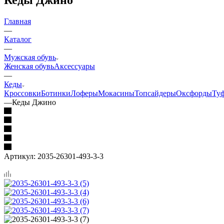
Главная
—
Каталог
—
Мужская обувь
Женская обувь
Аксессуары
—
Кеды
Кроссовки
Ботинки
Лоферы
Мокасины
Топсайдеры
Оксфорды
Ту
—
Кеды Джино
Артикул:
2035-26301-493-3-3