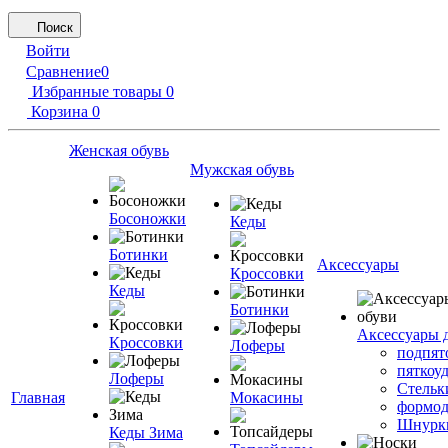
Поиск
Войти
Сравнение
0
Избранные товары
0
Корзина
0
Женская обувь
Мужская обувь
Босоножки
Кеды
Ботинки
Аксессуары
Кроссовки
Кеды
Ботинки
Аксессуары 
Кроссовки
Лоферы
подпят
пяткоу
Лоферы
Стельк
Главная
Мокасины
формод
Шнурк
Кеды Зима