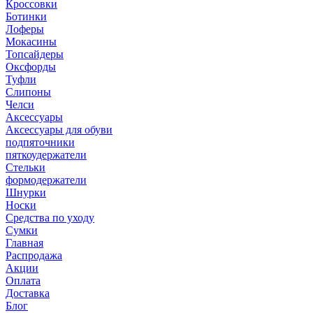
Кроссовки
Ботинки
Лоферы
Мокасины
Топсайдеры
Оксфорды
Туфли
Слипоны
Челси
Аксессуары
Аксессуары для обуви
подпяточники
пяткоудержатели
Стельки
формодержатели
Шнурки
Носки
Средства по уходу
Сумки
Главная
Распродажа
Акции
Оплата
Доставка
Блог