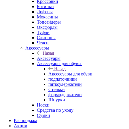
Кроссовки
Ботинки
Лоферы
Мокасины
Топсайдеры
Оксфорды
Туфли
Слипоны
Челси
Аксессуары
Назад
Аксессуары
Аксессуары для обуви
Назад
Аксессуары для обуви
подпяточники
пяткоудержатели
Стельки
формодержатели
Шнурки
Носки
Средства по уходу
Сумки
Распродажа
Акции