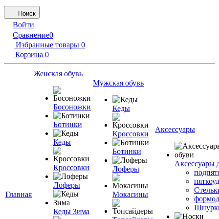
Поиск
Войти
Сравнение
0
Избранные товары
0
Корзина
0
Женская обувь
Мужская обувь
Босоножки
Кеды
Ботинки
Аксессуары
Кроссовки
Кеды
Ботинки
Аксессуары 
Кроссовки
Лоферы
подпят
пяткоу
Лоферы
Стельк
Главная
Мокасины
формод
Шнурк
Кеды Зима