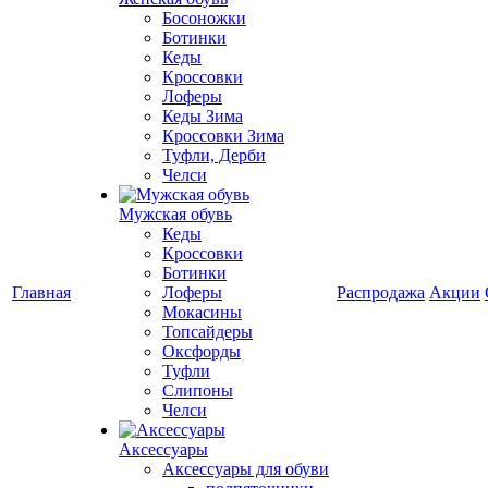
Босоножки
Ботинки
Кеды
Кроссовки
Лоферы
Кеды Зима
Кроссовки Зима
Туфли, Дерби
Челси
Мужская обувь
Кеды
Кроссовки
Ботинки
Главная
Лоферы
Распродажа
Акции
Мокасины
Топсайдеры
Оксфорды
Туфли
Слипоны
Челси
Аксессуары
Аксессуары для обуви