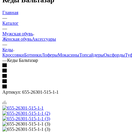
Главная
—
Каталог
—
Мужская обувь
Женская обувь
Аксессуары
—
Кеды
Кроссовки
Ботинки
Лоферы
Мокасины
Топсайдеры
Оксфорды
Ту
—
Кеды Бальтазар
Артикул:
655-26301-515-1-1