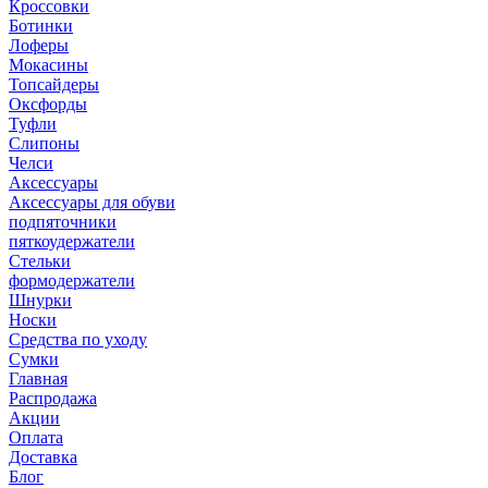
Кроссовки
Ботинки
Лоферы
Мокасины
Топсайдеры
Оксфорды
Туфли
Слипоны
Челси
Аксессуары
Аксессуары для обуви
подпяточники
пяткоудержатели
Стельки
формодержатели
Шнурки
Носки
Средства по уходу
Сумки
Главная
Распродажа
Акции
Оплата
Доставка
Блог