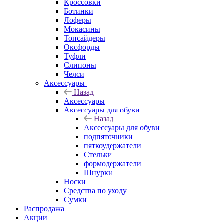
Кроссовки
Ботинки
Лоферы
Мокасины
Топсайдеры
Оксфорды
Туфли
Слипоны
Челси
Аксессуары
Назад
Аксессуары
Аксессуары для обуви
Назад
Аксессуары для обуви
подпяточники
пяткоудержатели
Стельки
формодержатели
Шнурки
Носки
Средства по уходу
Сумки
Распродажа
Акции