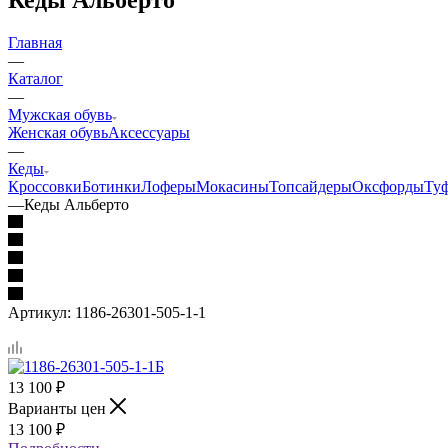
Главная
—
Каталог
—
Мужская обувь
Женская обувь
Аксессуары
—
Кеды
Кроссовки
Ботинки
Лоферы
Мокасины
Топсайдеры
Оксфорды
Ту
—
Кеды Альберто
Артикул:
1186-26301-505-1-1
13 100
₽
Варианты цен
13 100
₽