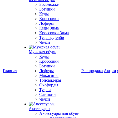
Босоножки
Ботинки
Кеды
Кроссовки
Лоферы
Кеды Зима
Кроссовки Зима
Туфли, Дерби
Челси
Мужская обувь
Кеды
Кроссовки
Ботинки
Главная
Лоферы
Распродажа
Акции
Мокасины
Топсайдеры
Оксфорды
Туфли
Слипоны
Челси
Аксессуары
Аксессуары для обуви