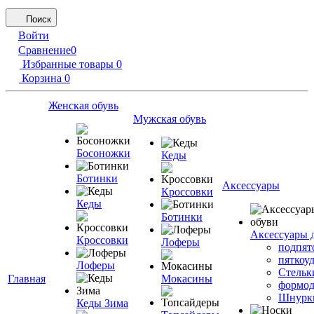
Поиск
Войти
Сравнение
0
Избранные товары
0
Корзина
0
Женская обувь
Мужская обувь
Босоножки
Кеды
Ботинки
Аксессуары
Кроссовки
Кеды
Ботинки
Аксессуары 
Кроссовки
Лоферы
подпят
пяткоу
Лоферы
Стельк
Главная
Мокасины
формод
Шнурк
Кеды Зима