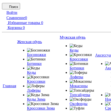
Поиск
Войти
Сравнение
0
Избранные товары
0
Корзина
0
Мужская обувь
Женская обувь
Кеды
Босоножки
Аксессу
Кроссовки
Ботинки
Ботинки
Акс
Кеды
Лоферы
Кроссовки
Главная
Мокасины
Лоферы
Топсайдеры
Кеды Зима
Но
Оксфорды
Кроссовки Зима
Сре