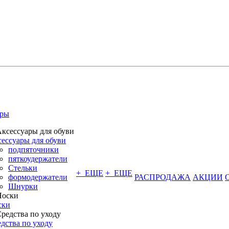
ары
ессуары для обуви
подпяточники
пяткоудержатели
Стельки
+ ЕЩЕ
+ ЕЩЕ
формодержатели
РАСПРОДАЖА
АКЦИИ
Шнурки
ски
дства по уходу