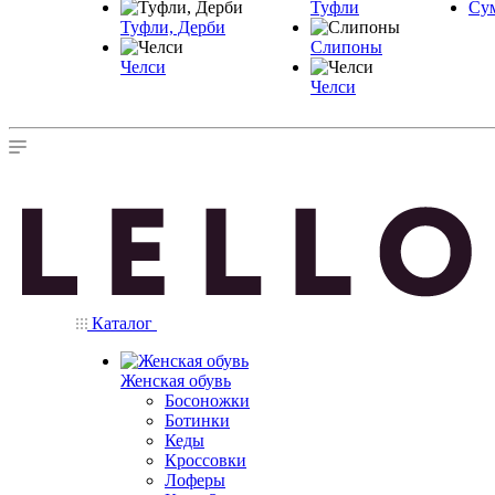
Туфли
Су
Туфли, Дерби
Слипоны
Челси
Челси
Каталог
Женская обувь
Босоножки
Ботинки
Кеды
Кроссовки
Лоферы