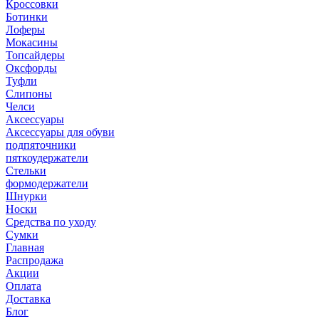
Кроссовки
Ботинки
Лоферы
Мокасины
Топсайдеры
Оксфорды
Туфли
Слипоны
Челси
Аксессуары
Аксессуары для обуви
подпяточники
пяткоудержатели
Стельки
формодержатели
Шнурки
Носки
Средства по уходу
Сумки
Главная
Распродажа
Акции
Оплата
Доставка
Блог