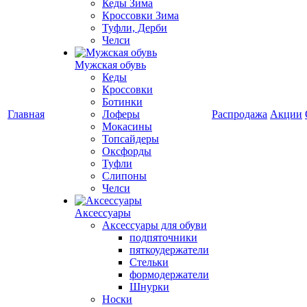
Кеды Зима
Кроссовки Зима
Туфли, Дерби
Челси
Мужская обувь
Кеды
Кроссовки
Ботинки
Главная
Лоферы
Распродажа
Акции
Мокасины
Топсайдеры
Оксфорды
Туфли
Слипоны
Челси
Аксессуары
Аксессуары для обуви
подпяточники
пяткоудержатели
Стельки
формодержатели
Шнурки
Носки