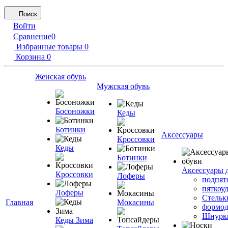
Поиск
Войти
Сравнение
0
Избранные товары
0
Корзина
0
Женская обувь
Мужская обувь
Босоножки
Кеды
Ботинки
Аксессуары
Кроссовки
Кеды
Ботинки
Аксессуары 
Кроссовки
Лоферы
подпят
пяткоу
Лоферы
Стельк
Главная
Мокасины
формод
Шнурк
Кеды Зима