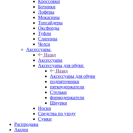
Кроссовки
Ботинки
Лоферы
Мокасины
Топсайдеры
Оксфорды
Туфли
Слипоны
Челси
Аксессуары
Назад
Аксессуары
Аксессуары для обуви
Назад
Аксессуары для обуви
подпяточники
пяткоудержатели
Стельки
формодержатели
Шнурки
Носки
Средства по уходу
Сумки
Распродажа
Акции