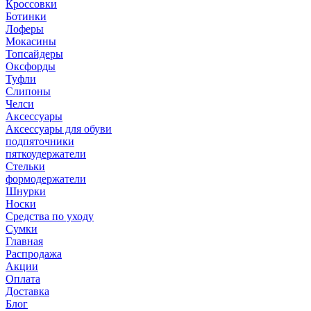
Кроссовки
Ботинки
Лоферы
Мокасины
Топсайдеры
Оксфорды
Туфли
Слипоны
Челси
Аксессуары
Аксессуары для обуви
подпяточники
пяткоудержатели
Стельки
формодержатели
Шнурки
Носки
Средства по уходу
Сумки
Главная
Распродажа
Акции
Оплата
Доставка
Блог