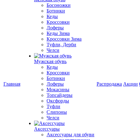
Босоножки
Ботинки
Кеды
Кроссовки
Лоферы
Кеды Зима
Кроссовки Зима
Туфли, Дерби
Челси
Мужская обувь
Кеды
Кроссовки
Ботинки
Главная
Лоферы
Распродажа
Акции
Мокасины
Топсайдеры
Оксфорды
Туфли
Слипоны
Челси
Аксессуары
Аксессуары для обуви